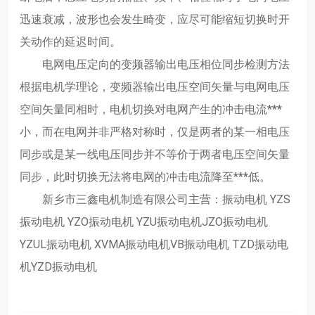
迅速衰减，波形也会发生畸变，应尽可能缩短切换时开
关动作的延迟时间。
电网电压定向的变频器输出电压相位同步检测方法
根据电机学理论，变频器输出电压空间矢量与电网电压
空间矢量同相时，电机切换对电网产生的冲击电流***
小，而在电网并非严格对称时，仅是两者的某一相电压
同步或是某一线电压同步并不等价于两者电压空间矢量
同步，此时切换无法将电网的冲击电流降至***低。
新乡市三鑫电机制造有限公司主营：振动电机 YZS
振动电机 YZO振动电机 YZU振动电机JZO振动电机
YZUL振动电机 XVMA振动电机VB振动电机 TZD振动电
机YZD振动电机